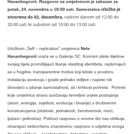
Hasanbegović.
Razgovor sa umjetnicom je zakazan za
zložba je
petak, 24. novembra u 18:00 sati. Samostalna i
otvorena do 02. decembra,
radnim danom od 12:00 do
20:00 sati te subotom od 10:00 do 13:00 sati.
Izložbom „Self – replication” umjetnica
Nele
Hasanbegović
vraća se u Galeriju SC. Koncem plete dijelove
svojeg tijela promišljajući tkanje vlastitog identiteta; replicirajući
se u fragilne, transparentne motive koji lebde u prostoru.
Instalaciju povezuju i grade jednako vidljive i napete niti
dovodeći u pitanje samostalnost, ali i krhkost portreta. Portreti
koje umjetnica stvara suočavaju temeljne uvjete postojanja
(atom, energija, svjetlost, evolucija i bivanje) s društvenim
konstrukcijama (slobode, jednakosti, ženstvenosti, moći,
ljubavi i jedinstva). Potičući raspravu o onome što nas oblikuje,
otvarajući nedovršenu znanstvenu raspravu o udjelima onoga
što nas oblikuje – (za)datostima, datostima, vanjskim