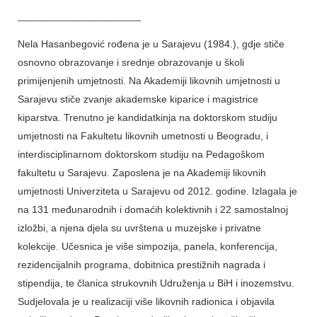
_____________________________
Nela Hasanbegović rođena je u Sarajevu (1984.), gdje stiče
osnovno obrazovanje i srednje obrazovanje u školi
primijenjenih umjetnosti. Na Akademiji likovnih umjetnosti u
Sarajevu stiče zvanje akademske kiparice i magistrice
kiparstva. Trenutno je kandidatkinja na doktorskom studiju
umjetnosti na Fakultetu likovnih umetnosti u Beogradu, i
interdisciplinarnom doktorskom studiju na Pedagoškom
fakultetu u Sarajevu. Zaposlena je na Akademiji likovnih
umjetnosti Univerziteta u Sarajevu od 2012. godine. Izlagala je
na 131 međunarodnih i domaćih kolektivnih i 22 samostalnoj
izložbi, a njena djela su uvrštena u muzejske i privatne
kolekcije. Učesnica je više simpozija, panela, konferencija,
rezidencijalnih programa, dobitnica prestižnih nagrada i
stipendija, te članica strukovnih Udruženja u BiH i inozemstvu.
Sudjelovala je u realizaciji više likovnih radionica i objavila