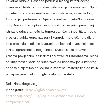
nekoliko radova. Posebna područja njenog istraživačkog
interesa su trodimenzionalna i intermedijalna umjetnost. Njeni
umjetnički radovi su realizirani kao instalacije, video radovi,
fotografije i performansi. Njena raznolika umjetnička praksa
obilježena je konceptualnim i provokativnim pristupom – koji
istražuje odnos između kulturnog pamćenja i identiteta, roda,
prostora, arhitekture, nadzora i kontrole – pretočena u djela
koja propituju značenje stvaranja umjetnosti, dvosmislenost
jezika, ograničenja i mogućnosti. Dvosmislena, izravna te
prožeta povijesnim, političkim i društvenim referencama, njena
se umjetnost nikada ne suzdržava od uspostavljanja kritičkog
odnosa s mjestima na kojima je izložena, materijalima od kojih
je napravljena, i ulogom gledatelja i stvaratelja.
Nela Hasanbegović _
https://ugbih.ba/archive/wp-
Monografija:
content/uploads/2022/12/Nela-Hasanbegovic_EBook-
compressed.pdf