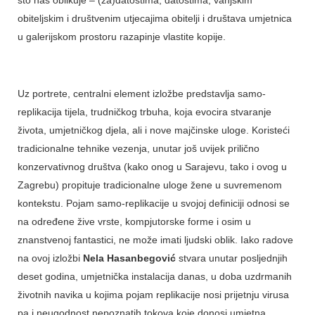
obiteljskim i društvenim utjecajima obitelji i društava umjetnica
u galerijskom prostoru razapinje vlastite kopije.
Uz portrete, centralni element izložbe predstavlja samo-
replikacija tijela, trudničkog trbuha, koja evocira stvaranje
života, umjetničkog djela, ali i nove majčinske uloge. Koristeći
tradicionalne tehnike vezenja, unutar još uvijek prilično
konzervativnog društva (kako onog u Sarajevu, tako i ovog u
Zagrebu) propituje tradicionalne uloge žene u suvremenom
kontekstu. Pojam samo-replikacije u svojoj definiciji odnosi se
na određene žive vrste, kompjutorske forme i osim u
znanstvenoj fantastici, ne može imati ljudski oblik. Iako radove
na ovoj izložbi
Nela Hasanbegović
stvara unutar posljednjih
deset godina, umjetnička instalacija danas, u doba uzdrmanih
životnih navika u kojima pojam replikacije nosi prijetnju virusa
pa i neugodnost nepoznatih tokova koje donosi umjetna