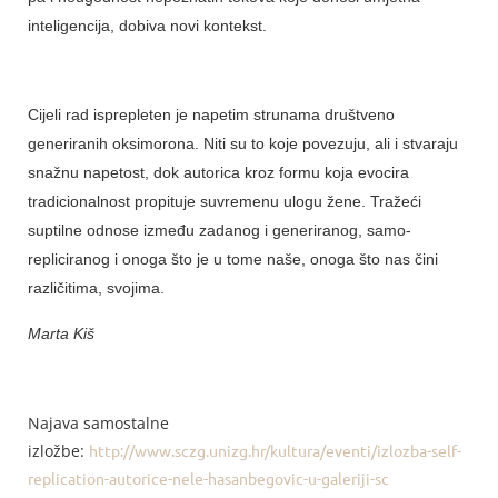
inteligencija, dobiva novi kontekst.
Cijeli rad isprepleten je napetim strunama društveno
generiranih oksimorona. Niti su to koje povezuju, ali i stvaraju
snažnu napetost, dok autorica kroz formu koja evocira
tradicionalnost propituje suvremenu ulogu žene. Tražeći
suptilne odnose između zadanog i generiranog, samo-
repliciranog i onoga što je u tome naše, onoga što nas čini
različitima, svojima.
Marta Kiš
Najava samostalne
izložbe:
http://www.sczg.unizg.hr/kultura/eventi/izlozba-self-
replication-autorice-nele-hasanbegovic-u-galeriji-sc