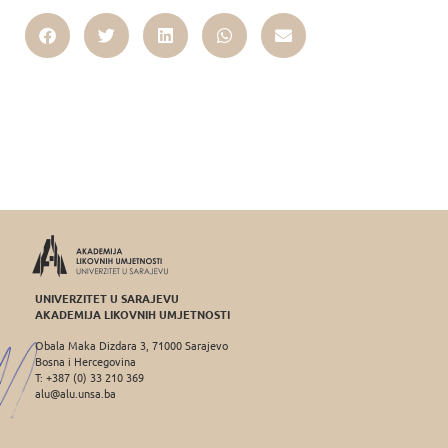
UNIVERZITET U SARAJEVU
AKADEMIJA LIKOVNIH UMJETNOSTI
Obala Maka Dizdara 3, 71000 Sarajevo
Bosna i Hercegovina
T: +387 (0) 33 210 369
alu@alu.unsa.ba