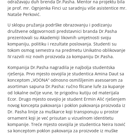
odražavaju duh brenda Dr.Pasha. Mentor na projektu bila
je prof. mr. Ognjenka Finci uz saradnju više asistentice mr.
Nataše Perković.
U sklopu pružanja podrške obrazovanju i podizanju
društvene odgovornosti predstavnici branda Dr.Pasha
prezentovali su Akademiji likovnih umjetnosti svoju
kompaniju, politiku i rezultate poslovanja. Studenti su
tokom osmog semestra na predmetu Unikatno oblikovanje
IV razvili niz novih proizvoda za kompaniju Dr.Pasha.
Kompanija Dr.Pasha nagradila je najbolja studentska
rješenja. Prvo mjesto osvojila je studentica Amina Daut sa
konceptom „VOONA“ odnosno osmišljenim asesoarom za
asortiman sapuna Dr.Pasha: ručno filcane lufe za kupanje
od lokalne ovčije vune, te prigodnu kutiju od materijala
Ecor. Drugo mjesto osvojio je student Ermin Alić rješenjem
novog koncepta pakovanja i poklon pakovanja proizvoda iz
Dr. Pasha linije za muškarce koji transponuju u prostor
ornament koji je već prisutan u vizuelnom identitetu
kompanije. Treće mjesto osvojila je studentica Neira Isović
sa konceptom poklon pakovanja za proizvode iz muške