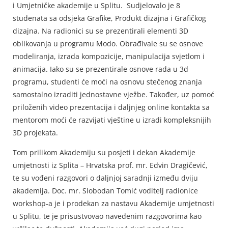
i Umjetničke akademije u Splitu. Sudjelovalo je 8
studenata sa odsjeka Grafike, Produkt dizajna i Grafičkog
dizajna. Na radionici su se prezentirali elementi 3D
oblikovanja u programu Modo. Obrađivale su se osnove
modeliranja, izrada kompozicije, manipulacija svjetlom i
animacija. Iako su se prezentirale osnove rada u 3d
programu, studenti će moći na osnovu stečenog znanja
samostalno izraditi jednostavne vježbe. Također, uz pomoć
priloženih video prezentacija i daljnjeg online kontakta sa
mentorom moći će razvijati vještine u izradi kompleksnijih
3D projekata.
Tom prilikom Akademiju su posjeti i dekan Akademije
umjetnosti iz Splita – Hrvatska prof. mr. Edvin Dragičević,
te su vođeni razgovori o daljnjoj saradnji između dviju
akademija. Doc. mr. Slobodan Tomić voditelj radionice
workshop-a je i prodekan za nastavu Akademije umjetnosti
u Splitu, te je prisustvovao navedenim razgovorima kao