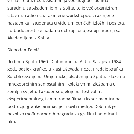
vršilac te dužnosti. Akademija već dugi period ima
saradnju sa Akademijom iz Splita, te je već organiziran
čitav niz radionica, razmjene workshopova, razmjene
nastavnika i studenata u vidu umjetničkih izložbi i posjeta.
I u budućnosti se nadamo dobroj i uspješnoj saradnji sa
Akademijom iz Splita.
Slobodan Tomić
Rođen u Splitu 1960. Diplomirao na ALU u Sarajevu 1984.
god., odsjek grafike, u klasi Dževada Hoze. Predaje grafiku i
3d oblikovanje na Umjetničkoj akademiji u Splitu. Izlaže na
mnogobrojnim samostalnim i kolektivnim izložbama u
zemlji i svijetu. Također sudjeluje na festivalima
eksperimentalnog i animiranog filma. Eksperimentira na
području grafike, animacije i novih medija. Dobitnik je
nekoliko međunarodnih nagrada za grafiku i animirani
film.