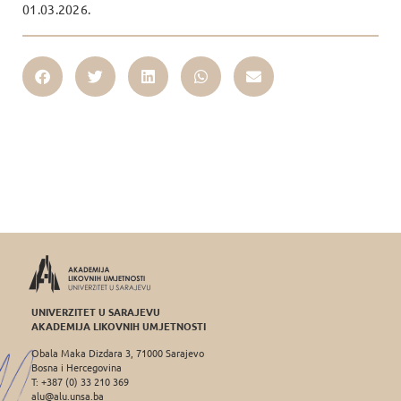
01.03.2026.
UNIVERZITET U SARAJEVU
AKADEMIJA LIKOVNIH UMJETNOSTI
Obala Maka Dizdara 3, 71000 Sarajevo
Bosna i Hercegovina
T: +387 (0) 33 210 369
alu@alu.unsa.ba