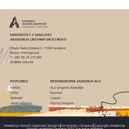
UNIVERZITET U SARAJEVU
AKADEMIJA LIKOVNIH UMJETNOSTI
Obala Maka Dizdara 3, 71000 Sarajevo
Bosna i Hercegovina
T: +387 (0) 33 210 369
alu@alu.unsa.ba
POVEZNICE
MEĐUNARODNA SARADNJA ALU
eUNSA
ALU program stipendija
UNSA
Erasmus
Webmail
Ceepus
Javne nabavke
Pop-Up Sarajevo
Akademija likovnih umjetnosti Sarajevo┃Univerzitet u Sarajevu┃Copryright Akademija
likovnih umjetnosti Sarajevo 2022, Sva prava zadržana