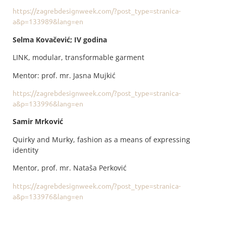
https://zagrebdesignweek.com/?post_type=stranica-
a&p=133989&lang=en
Selma Kovačević; IV godina
LINK, modular, transformable garment
Mentor: prof. mr. Jasna Mujkić
https://zagrebdesignweek.com/?post_type=stranica-
a&p=133996&lang=en
Samir Mrković
Quirky and Murky, fashion as a means of expressing
identity
Mentor, prof. mr. Nataša Perković
https://zagrebdesignweek.com/?post_type=stranica-
a&p=133976&lang=en