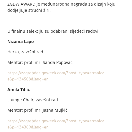
ZGDW AWARD je međunarodna nagrada za dizajn koju
dodjeljuje stručni žiri.
U finalnu selekciju su odabrani sljedeći radovi:
Nizama Lapo
Herka, završni rad
Mentor: prof. mr. Sanda Popovac
https://zagrebdesignweek.com/?post_type=stranica-
a&p=134508&lang=en
Amila Tihić
Lounge Chair, završni rad
Mentor: prof. mr. Jasna Mujkić
https://zagrebdesignweek.com/?post_type=stranica-
a&p=134389&lang=en