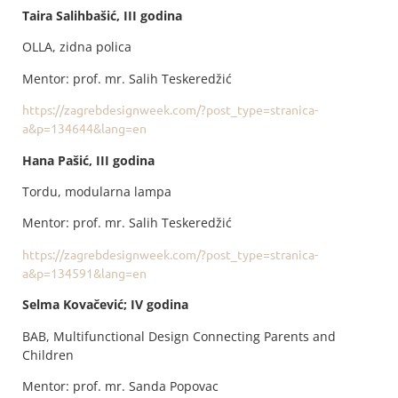
Taira Salihbašić, III godina
OLLA, zidna polica
Mentor: prof. mr. Salih Teskeredžić
https://zagrebdesignweek.com/?post_type=stranica-
a&p=134644&lang=en
Hana Pašić, III godina
Tordu, modularna lampa
Mentor: prof. mr. Salih Teskeredžić
https://zagrebdesignweek.com/?post_type=stranica-
a&p=134591&lang=en
Selma Kovačević; IV godina
BAB, Multifunctional Design Connecting Parents and
Children
Mentor: prof. mr. Sanda Popovac