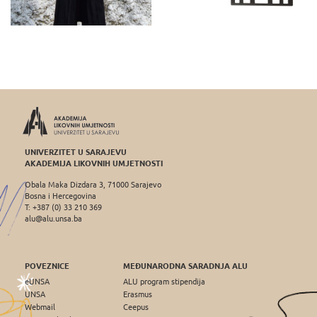
UNIVERZITET U SARAJEVU
AKADEMIJA LIKOVNIH UMJETNOSTI
Obala Maka Dizdara 3, 71000 Sarajevo
Bosna i Hercegovina
T: +387 (0) 33 210 369
alu@alu.unsa.ba
POVEZNICE
MEĐUNARODNA SARADNJA ALU
eUNSA
ALU program stipendija
UNSA
Erasmus
Webmail
Ceepus