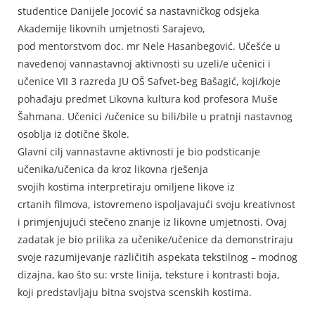
studentice Danijele Jocović sa nastavničkog odsjeka
Akademije likovnih umjetnosti Sarajevo,
pod mentorstvom doc. mr Nele Hasanbegović. Učešće u
navedenoj vannastavnoj aktivnosti su uzeli/e učenici i
učenice VII 3 razreda JU OŠ Safvet-beg Bašagić, koji/koje
pohađaju predmet Likovna kultura kod profesora Muše
Šahmana. Učenici /učenice su bili/bile u pratnji nastavnog
osoblja iz dotične škole.
Glavni cilj vannastavne aktivnosti je bio podsticanje
učenika/učenica da kroz likovna rješenja
svojih kostima interpretiraju omiljene likove iz
crtanih filmova, istovremeno ispoljavajući svoju kreativnost
i primjenjujući stečeno znanje iz likovne umjetnosti. Ovaj
zadatak je bio prilika za učenike/učenice da demonstriraju
svoje razumijevanje različitih aspekata tekstilnog – modnog
dizajna, kao što su: vrste linija, teksture i kontrasti boja,
koji predstavljaju bitna svojstva scenskih kostima.