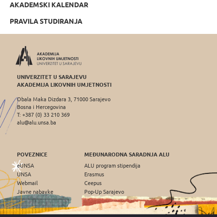
AKADEMSKI KALENDAR
PRAVILA STUDIRANJA
UNIVERZITET U SARAJEVU
AKADEMIJA LIKOVNIH UMJETNOSTI
Obala Maka Dizdara 3, 71000 Sarajevo
Bosna i Hercegovina
T: +387 (0) 33 210 369
alu@alu.unsa.ba
POVEZNICE
MEĐUNARODNA SARADNJA ALU
eUNSA
ALU program stipendija
UNSA
Erasmus
Webmail
Ceepus
Javne nabavke
Pop-Up Sarajevo