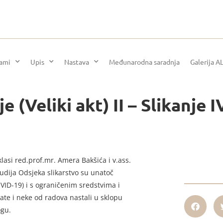
rami
Upis
Nastava
Međunarodna saradnja
Galerija A
 (Veliki akt) II – Slikanje I
 klasi red.prof.mr. Amera Bakšića i v.ass.
tudija Odsjeka slikarstvo su unatoč
ID-19) i s ograničenim sredstvima i
ate i neke od radova nastali u sklopu
ogu.