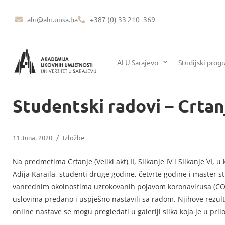
alu@alu.unsa.ba
+387 (0) 33 210- 369
ALU Sarajevo
Studijski prog
Studentski radovi – Crtanje
11 Juna, 2020
/
Izložbe
Na predmetima Crtanje (Veliki akt) II, Slikanje IV i Slikanje VI, u
Adija Karaila, studenti druge godine, četvrte godine i master s
vanrednim okolnostima uzrokovanih pojavom koronavirusa (COV
uslovima predano i uspješno nastavili sa radom. Njihove rezult
online nastave se mogu pregledati u galeriji slika koja je u pril