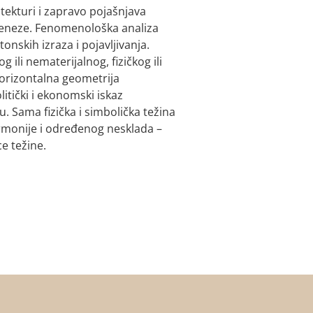
tekturi i zapravo pojašnjava
e geneze. Fenomenološka analiza
tonskih izraza i pojavljivanja.
ili nematerijalnog, fizičkog ili
-horizontalna geometrija
itički i ekonomski iskaz
ću. Sama fizička i simbolička težina
rmonije i određenog nesklada –
e težine.