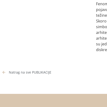
Fenome
pojavu
težine
Skoro 
simbol
arhite
arhite
su je
diskre
Natrag na sve PUBLIKACIJE