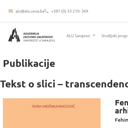
alu@alu.unsa.ba
+387 (0) 33 210- 369
ALU Sarajevo
Studijski prog
Publikacije
Tekst o slici – transcenden
Fen
arh
Fehi