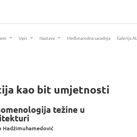
rami
Upis
Nastava
Međunarodna saradnja
Galerija A
cija kao bit umjetnosti
omenologija težine u
itekturi
m Hadžimuhamedović