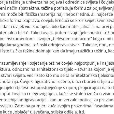
rija težine je univerzalna pojava i odrednica svijeta i čovje
ni način apstraktna, težina potrebuje formu za pojavljivanj
ma može biti fizička (materijalna) i neposredna, ali najčešć
ička forma. Zapravo, čovjek, krećući se kroz svijet, svim st
 da ih uvijek vidi kao tijela, bilo kao materijalna ili, na prvi
erijalna tijela“. Tako čovjek, putem svoje tjelesnosti (i tež
m instrumentom – svojim „tjelesnim kantarom“ koga u biti ni
iljadama godina, težinski odmjerava stvari. Tako se, npr., nek
i iste fizičke težine doimaju kao da imaju različitu težinu, k
razumijevanje i osjećanje težine čovjek najpotpunije i najjasn
kturu, odnosno na arhitektonsko tijelo – stvar sa kojom je v
 stvari svijeta, već i zato što mu se ta arhitektonska tjelesno
nutarnja. Čovjek, figurativno rečeno, ulazi i boravi u tijelu 
oje tijelo i tjelesnost poistovjećuje s njom, projicirajući na to 
poput čovjeka i njegovog tijela, kuće se stalno izdižu u visin
entelehija antigravitacije – kao univerzalni poticaj za prevla
vijetu. Zato, na primjer, kuće svojim prozorima i fasadama 
e kuće „oblače“ u svečana, stilska odijela, itd.