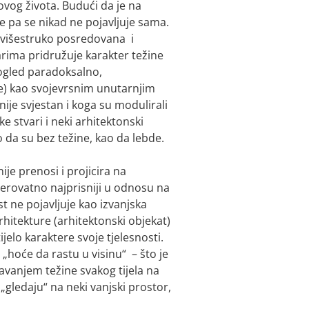
kovog života. Budući da je na
e pa se nikad ne pojavljuje sama.
e višestruko posredovana i
varima pridružuje karakter težine
 pogled paradoksalno,
ine) kao svojevrsnim unutarnjim
je svjestan i koga su modulirali
e stvari i neki arhitektonski
ao da su bez težine, kao da lebde.
ije prenosi i projicira na
jerovatno najprisniji u odnosu na
st ne pojavljuje kao izvanjska
arhitekture (arhitektonski objekat)
tijelo karaktere svoje tjelesnosti.
u „hoće da rastu u visinu“ – što je
davanjem težine svakog tijela na
„gledaju“ na neki vanjski prostor,