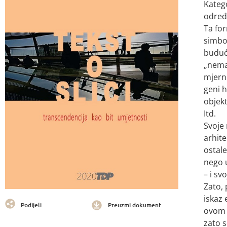
Katego
određe
Ta for
simbol
budući
„nemat
mjerni
geni h
objekt
Itd.
Svoje 
arhite
ostale
nego u
– i sv
Zato, 
iskaz 
Podijeli
Preuzmi dokument
ovom s
zato s