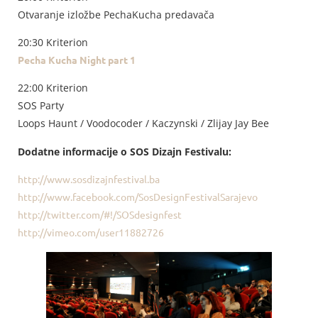
Otvaranje izložbe PechaKucha predavača
20:30 Kriterion
Pecha Kucha Night part 1
22:00 Kriterion
SOS Party
Loops Haunt / Voodocoder / Kaczynski / Zlijay Jay Bee
Dodatne informacije o SOS Dizajn Festivalu:
http://www.sosdizajnfestival.ba
http://www.facebook.com/SosDesignFestivalSarajevo
http://twitter.com/#!/SOSdesignfest
http://vimeo.com/user11882726