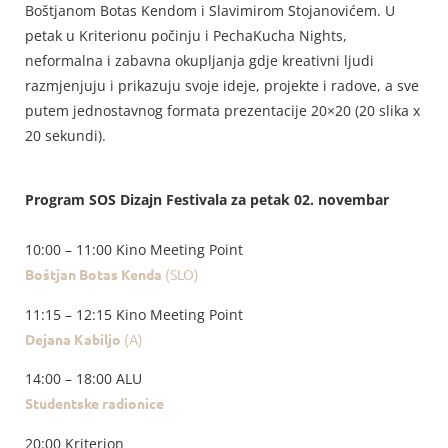
Boštjanom Botas Kendom i Slavimirom Stojanovićem. U
petak u Kriterionu počinju i PechaKucha Nights,
neformalna i zabavna okupljanja gdje kreativni ljudi
razmjenjuju i prikazuju svoje ideje, projekte i radove, a sve
putem jednostavnog formata prezentacije 20×20 (20 slika x
20 sekundi).
Program SOS Dizajn Festivala za p
etak 02. novembar
10:00 – 11:00 Kino Meeting Point
Boštjan Botas Kenda
(SLO)
11:15 – 12:15 Kino Meeting Point
Dejana Kabiljo
(A)
14:00 – 18:00 ALU
Studentske radionice
20:00 Kriterion