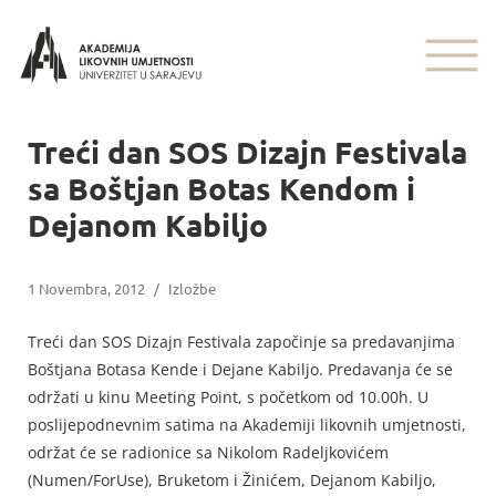
Treći dan SOS Dizajn Festivala
sa Boštjan Botas Kendom i
Dejanom Kabiljo
1 Novembra, 2012
/
Izložbe
Treći dan SOS Dizajn Festivala započinje sa predavanjima
Boštjana Botasa Kende i Dejane Kabiljo. Predavanja će se
održati u kinu Meeting Point, s početkom od 10.00h. U
poslijepodnevnim satima na Akademiji likovnih umjetnosti,
održat će se radionice sa Nikolom Radeljkovićem
(Numen/ForUse), Bruketom i Žinićem, Dejanom Kabiljo,