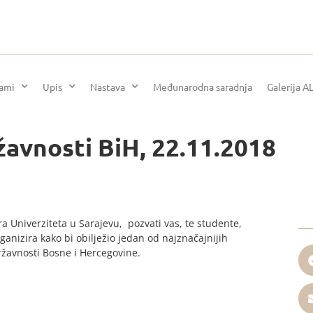
rami
Upis
Nastava
Međunarodna saradnja
Galerija A
avnosti BiH, 22.11.2018
ora Univerziteta u Sarajevu, pozvati vas, te studente,
ganizira kako bi obilježio jedan od najznačajnijih
žavnosti Bosne i Hercegovine.