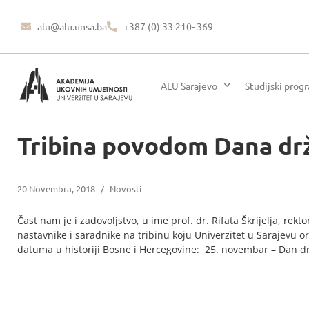
alu@alu.unsa.ba
+387 (0) 33 210- 369
ALU Sarajevo
Studijski prog
Tribina povodom Dana drž
20 Novembra, 2018
/
Novosti
Čast nam je i zadovoljstvo, u ime prof. dr. Rifata Škrijelja, rekt
nastavnike i saradnike na tribinu koju Univerzitet u Sarajevu or
datuma u historiji Bosne i Hercegovine: 25. novembar – Dan dr