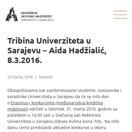
Tribina Univerziteta u
Sarajevu – Aida Hadžialić,
8.3.2016.
23 Marta, 2016
/
Novosti
Obavještavamo sve zainteresovane studente, nastavnike i
saradnike Univerziteta u Sarajevu da će se info dan
o
Erasmus+ konkursima (međunarodna kreditna
mobilnost)
održati u
četvrtak, 31. marta 2016. godine
sa
početkom u
14,00 sati
u
Svečanoj sali Rektorata
Univerziteta u Sarajevu
(Obala Kulina bana 7/II). Na info
danu ćemo predstaviti aktuelne konkurse u okviru