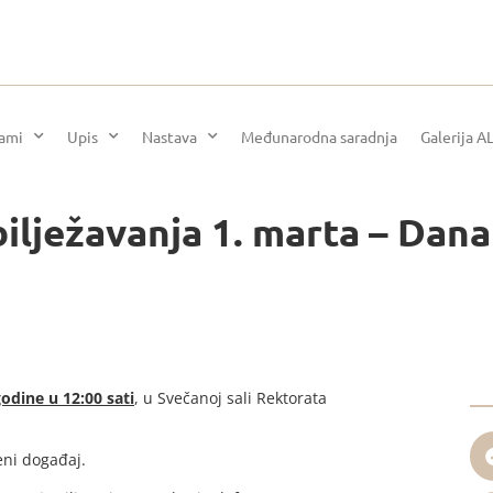
rami
Upis
Nastava
Međunarodna saradnja
Galerija A
lježavanja 1. marta – Dana
godine u 12:00 sati
, u Svečanoj sali Rektorata
eni događaj.