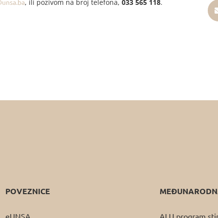
@unsa.ba
, ili pozivom na broj telefona,
033 565 118
.
POVEZNICE
MEĐUNARODNA
eUNSA
ALU program sti