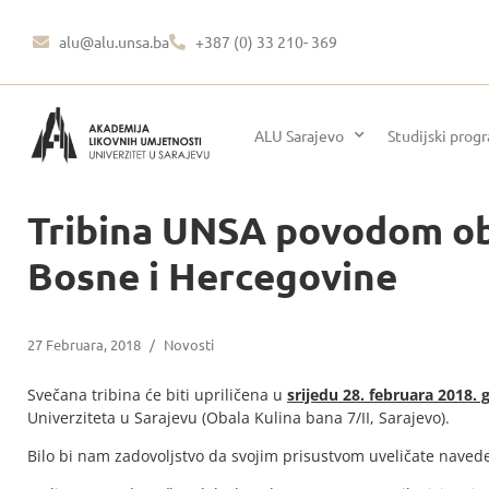
alu@alu.unsa.ba
+387 (0) 33 210- 369
ALU Sarajevo
Studijski prog
Tribina UNSA povodom obi
Bosne i Hercegovine
27 Februara, 2018
/
Novosti
Svečana tribina će biti upriličena u
srijedu 28. februara 2018. 
Univerziteta u Sarajevu (Obala Kulina bana 7/II, Sarajevo).
Bilo bi nam zadovoljstvo da svojim prisustvom uveličate naved