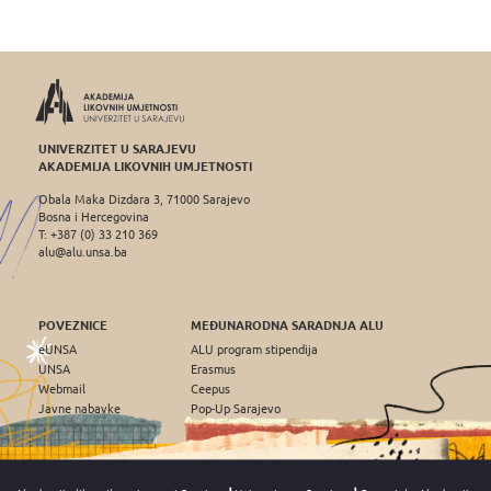
UNIVERZITET U SARAJEVU
AKADEMIJA LIKOVNIH UMJETNOSTI
Obala Maka Dizdara 3, 71000 Sarajevo
Bosna i Hercegovina
T: +387 (0) 33 210 369
alu@alu.unsa.ba
POVEZNICE
MEĐUNARODNA SARADNJA ALU
eUNSA
ALU program stipendija
UNSA
Erasmus
Webmail
Ceepus
Javne nabavke
Pop-Up Sarajevo