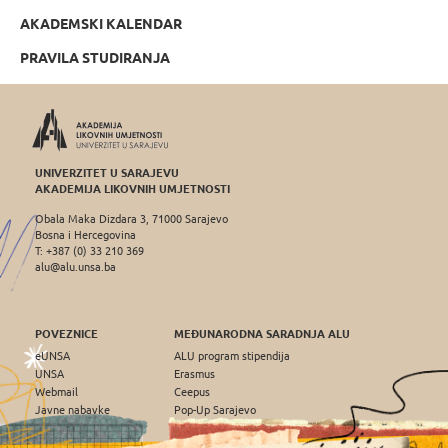
AKADEMSKI KALENDAR
PRAVILA STUDIRANJA
UNIVERZITET U SARAJEVU
AKADEMIJA LIKOVNIH UMJETNOSTI
Obala Maka Dizdara 3, 71000 Sarajevo
Bosna i Hercegovina
T: +387 (0) 33 210 369
alu@alu.unsa.ba
POVEZNICE
MEĐUNARODNA SARADNJA ALU
eUNSA
ALU program stipendija
UNSA
Erasmus
Webmail
Ceepus
Javne nabavke
Pop-Up Sarajevo