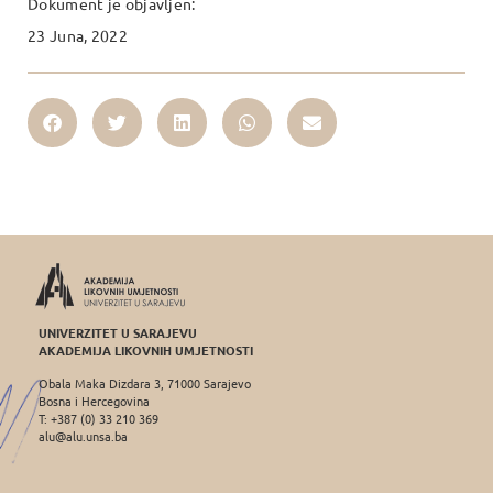
Dokument je objavljen:
23 Juna, 2022
UNIVERZITET U SARAJEVU
AKADEMIJA LIKOVNIH UMJETNOSTI
Obala Maka Dizdara 3, 71000 Sarajevo
Bosna i Hercegovina
T: +387 (0) 33 210 369
alu@alu.unsa.ba