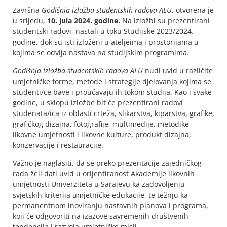
Završna
Godišnja izložba studentskih radova ALU
, otvorena je
u srijedu,
10. jula 2024. godine.
Na izložbi su prezentirani
studentski radovi, nastali u toku Studijske 2023/2024.
godine, dok su isti izloženi u ateljeima i prostorijama u
kojima se odvija nastava na studijskim programima.
Godišnja izložba studentskih radova ALU
nudi uvid u različite
umjetničke forme, metode i strategije djelovanja kojima se
studenti/ce bave i proučavaju ih tokom studija. Kao i svake
godine, u sklopu izložbe bit će prezentirani radovi
studenata/ica iz oblasti crteža, slikarstva, kiparstva, grafike,
grafičkog dizajna, fotografije, multimedije, metodike
likovne umjetnosti i likovne kulture, produkt dizajna,
konzervacije i restauracije.
Važno je naglasiti, da se preko prezentacije zajedničkog
rada želi dati uvid u orijentiranost Akademije likovnih
umjetnosti Univerziteta u Sarajevu ka zadovoljenju
svjetskih kriterija umjetničke edukacije, te težnju ka
permanentnom inoviranju nastavnih planova i programa,
koji će odgovoriti na izazove savremenih društvenih
tendencija i razvoja umjetničke misli.