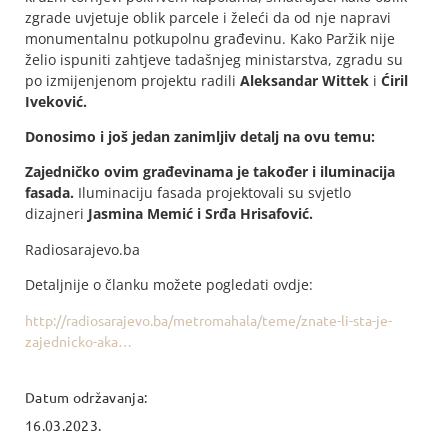
zgrade uvjetuje oblik parcele i želeći da od nje napravi
monumentalnu potkupolnu građevinu. Kako Paržik nije
želio ispuniti zahtjeve tadašnjeg ministarstva, zgradu su
po izmijenjenom projektu radili
Aleksandar Wittek
i
Ćiril
Iveković.
Donosimo i još jedan zanimljiv detalj na ovu temu:
Zajedničko ovim građevinama je također i iluminacija
fasada.
Iluminaciju fasada projektovali su svjetlo
dizajneri
Jasmina Memić i Srđa Hrisafović.
Radiosarajevo.ba
Detaljnije o članku možete pogledati ovdje:
http://radiosarajevo.ba/metromahala/teme/znate-li-sta-je-
zajednicko-aka…
Datum održavanja:
16.03.2023.