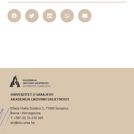
UNIVERZITET U SARAJEVU
AKADEMIJA LIKOVNIH UMJETNOSTI
Obala Maka Dizdara 3, 71000 Sarajevo
Bosna i Hercegovina
T: +387 (0) 33 210 369
alu@alu.unsa.ba