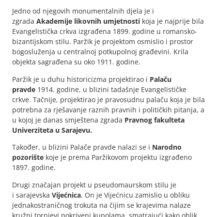
Jedno od njegovih monumentalnih djela je i
zgrada
Akademije likovnih umjetnosti
koja je najprije bila
Evangelistička crkva izgrađena 1899. godine u romansko-
bizantijskom stilu. Paržik je projektom osmislio i prostor
bogosluženja u centralnoj potkupolnoj građevini. Krila
objekta sagrađena su oko 1911. godine.
Paržik je u duhu historicizma projektirao i
Palaču
pravde
1914. godine, u blizini tadašnje Evangelističke
crkve. Tačnije, projektirao je pravosudnu palaču koja je bila
potrebna za rješavanje raznih pravnih i političkih pitanja, a
u kojoj je danas smještena zgrada
Pravnog fakulteta
Univerziteta u Sarajevu.
Također, u blizini Palače pravde nalazi se i
Narodno
pozorište
koje je prema Paržikovom projektu izgrađeno
1897. godine.
Drugi značajan projekt u pseudomaurskom stilu je
i sarajevska
Vijećnica
. On je Vijećnicu zamislio u obliku
jednakostraničnog trokuta na čijim se krajevima nalaze
kružni tornjevi pokriveni kupolama, smatrajući kako oblik