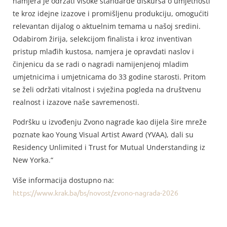
namjera je održati visoke standarde diskursa o umjetnosti
te kroz idejne izazove i promišljenu produkciju, omogućiti
relevantan dijalog o aktuelnim temama u našoj sredini.
Odabirom žirija, selekcijom finalista i kroz inventivan
pristup mlađih kustosa, namjera je opravdati naslov i
činjenicu da se radi o nagradi namijenjenoj mladim
umjetnicima i umjetnicama do 33 godine starosti. Pritom
se želi održati vitalnost i svježina pogleda na društvenu
realnost i izazove naše savremenosti.
Podršku u izvođenju Zvono nagrade kao dijela šire mreže
poznate kao Young Visual Artist Award (YVAA), dali su
Residency Unlimited i Trust for Mutual Understanding iz
New Yorka.“
Više informacija dostupno na:
https://www.krak.ba/bs/novost/zvono-nagrada-2026