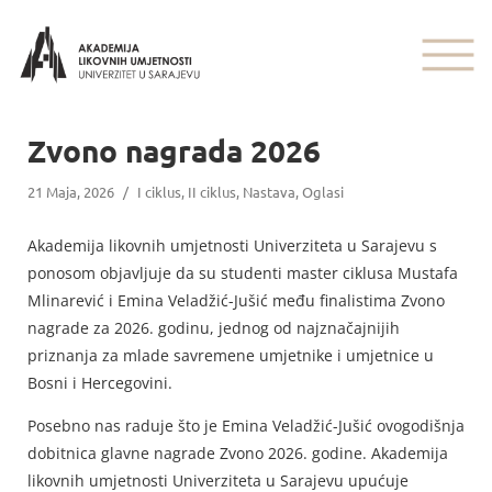
Zvono nagrada 2026
21 Maja, 2026
/
I ciklus
,
II ciklus
,
Nastava
,
Oglasi
Akademija likovnih umjetnosti Univerziteta u Sarajevu s
ponosom objavljuje da su studenti master ciklusa Mustafa
Mlinarević i Emina Veladžić-Jušić među finalistima Zvono
nagrade za 2026. godinu, jednog od najznačajnijih
priznanja za mlade savremene umjetnike i umjetnice u
Bosni i Hercegovini.
Posebno nas raduje što je Emina Veladžić-Jušić ovogodišnja
dobitnica glavne nagrade Zvono 2026. godine. Akademija
likovnih umjetnosti Univerziteta u Sarajevu upućuje