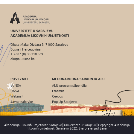
UNIVERZITET U SARAJEVU
AKADEMIJA LIKOVNIH UMJETNOSTI
Obala Maka Dizdara 3, 71000 Sarajevo
Bosna i Hercegovina
T: +387 (0) 33 210 369
alu@alu.unsa.ba
POVEZNICE
MEĐUNARODNA SARADNJA ALU
eUNSA
ALU program stipendija
UNSA
Erasmus
Webmail
Ceepus
Javne nabavke
Pop-Up Sarajevo
Akademija likovnih umjetnosti Sarajevo┃Univerzitet u Sarajevu┃Copryright Akademija
likovnih umjetnosti Sarajevo 2022, Sva prava zadržana