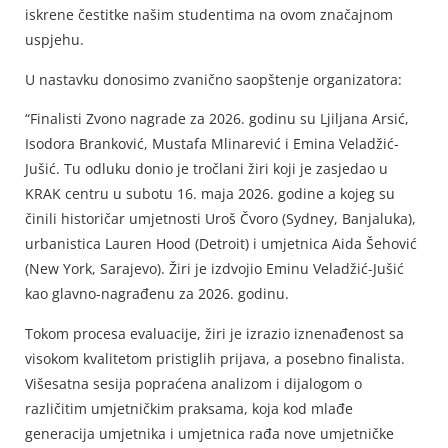
iskrene čestitke našim studentima na ovom značajnom
uspjehu.
U nastavku donosimo zvanično saopštenje organizatora:
“Finalisti Zvono nagrade za 2026. godinu su Ljiljana Arsić,
Isodora Branković, Mustafa Mlinarević i Emina Veladžić-
Jušić. Tu odluku donio je tročlani žiri koji je zasjedao u
KRAK centru u subotu 16. maja 2026. godine a kojeg su
činili historičar umjetnosti Uroš Čvoro (Sydney, Banjaluka),
urbanistica Lauren Hood (Detroit) i umjetnica Aida Šehović
(New York, Sarajevo). Žiri je izdvojio Eminu Veladžić-Jušić
kao glavno-nagrađenu za 2026. godinu.
Tokom procesa evaluacije, žiri je izrazio iznenađenost sa
visokom kvalitetom pristiglih prijava, a posebno finalista.
Višesatna sesija popraćena analizom i dijalogom o
različitim umjetničkim praksama, koja kod mlađe
generacija umjetnika i umjetnica rađa nove umjetničke