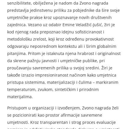
senzibilitete, obilježena je nadom da Zvono nagrada
predstavlja jedinstvenu priliku za pobjednike da šire svoje
umjetničke prakse kroz upoznavanje novih društvenih
zajednica. Vezano uz odabir Emine Veladžić-Jušić, žiri je
kod njenog rada prepoznao idejnu sofisticiranost i
metodološku zrelost, koji kroz određenu provokativnost
odgovaraju neposrednom kontekstu ali i širim globalnim
pitanjima. Pritom je istaknuta njena hrabrost i originalnost
da skrene pažnju javnosti i umjetničke publike, pri
proučavanju savremenih prilika u svojoj sredini. Žiri je
takođe izrazio impresioniranost načinom kako umjetnica
pristupa sistemima, materijalizaciji i čulima – markiranim
temperaturom, zvukom, sintetičkim i prirodnim
materijalima.
Pristupom u organizaciji i izvođenjem, Zvono nagrada želi
se pozicionirati kao prostor afirmacije savremene
umjetnosti. Kroz transparentan i strog proces evaluacije