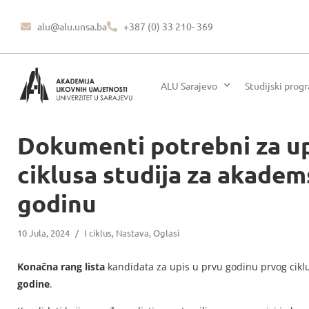
alu@alu.unsa.ba
+387 (0) 33 210- 369
ALU Sarajevo
Studijski prog
Dokumenti potrebni za up
ciklusa studija za akade
godinu
10 Jula, 2024
/
I ciklus
,
Nastava
,
Oglasi
Konačna rang lista
kandidata za upis u prvu godinu prvog ciklu
godine
.