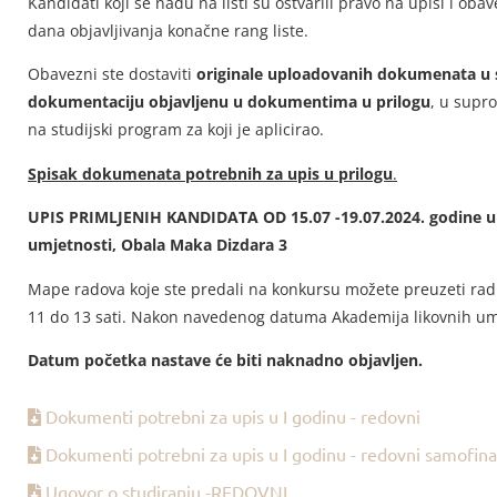
Kandidati koji se nađu na listi su ostvarili pravo na upisi i oba
dana objavljivanja konačne rang liste.
Obavezni ste dostaviti
originale uploadovanih dokumenata u 
dokumentaciju objavljenu u dokumentima u prilogu
, u supr
na studijski program za koji je aplicirao.
Spisak dokumenata potrebnih za upis u prilogu
.
UPIS PRIMLJENIH KANDIDATA OD 15.07 -19.07.2024. godine u p
umjetnosti, Obala Maka Dizdara 3
Mape radova koje ste predali na konkursu možete preuzeti ra
11 do 13 sati. Nakon navedenog datuma Akademija likovnih um
Datum početka nastave će biti naknadno objavljen.
Dokumenti potrebni za upis u I godinu - redovni
Dokumenti potrebni za upis u I godinu - redovni samofina
Ugovor o studiranju -REDOVNI