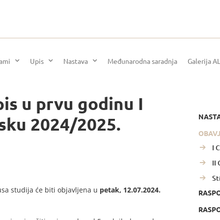
rami
Upis
Nastava
Međunarodna saradnja
Galerija A
is u prvu godinu I
NAST
msku 2024/2025.
OBAV
I 
II
St
sa studija će biti objavljena u
petak, 12.07.2024.
RASP
RASPO