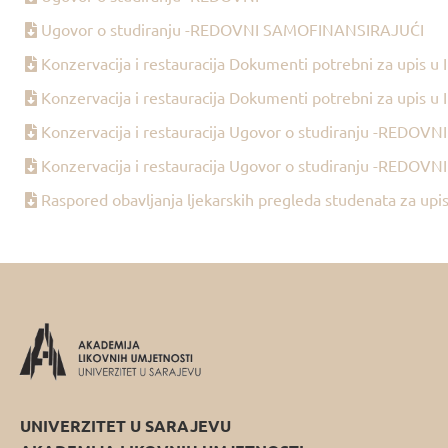
Ugovor o studiranju -REDOVNI SAMOFINANSIRAJUĆI
Konzervacija i restauracija Dokumenti potrebni za upis u I
Konzervacija i restauracija Dokumenti potrebni za upis u 
Konzervacija i restauracija Ugovor o studiranju -REDOVNI
Konzervacija i restauracija Ugovor o studiranju -RED
Raspored obavljanja ljekarskih pregleda studenata za upi
UNIVERZITET U SARAJEVU