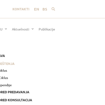
EN
BS
KONTAKTI
LU
Aktuelnosti
Publikacije
AVA
JEŠTENJA
Ciklus
 Ciklus
ipendije
ORED PREDAVANJA
RED KONSULTACIJA