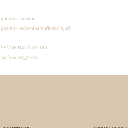
 godinu - redovni
I godinu - redovni samofinansirajući
OVNI SAMOFINANSIRAJUĆI
s na fakultet_24-25