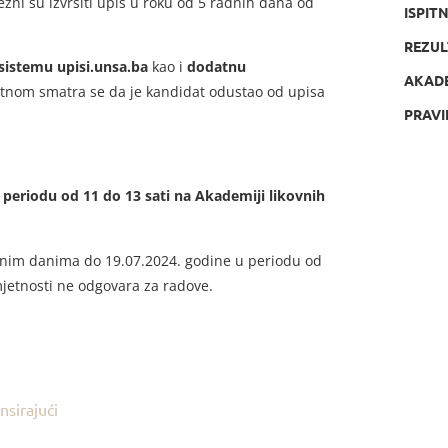
vezni su izvršiti upis u roku od 5 radnih dana od
ISPIT
REZUL
sistemu upisi.unsa.ba
kao i
dodatnu
AKAD
otnom smatra se da je kandidat odustao od upisa
PRAVI
eriodu od 11 do 13 sati na Akademiji likovnih
dnim danima do 19.07.2024. godine u periodu od
jetnosti ne odgovara za radove.
nsirajući