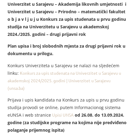
Univerzitet u Sarajevu – Akademija likovnih umjetnosti i
Univerzitet u Sarajevu – Prirodno – matematički fakultet
o b j a v l j u j u Konkurs za upis studenata u prvu godinu
studija na Univerzitetu u Sarajevu u akademskoj
2024./2025. godini – drugi prijavni rok
Plan upisa i broj slobodnih mjesta za drugi prijavni rok u
dokumentu u prilogu.
Konkurs Univerziteta u Sarajevu se nalazi na sljedećem
linku:
Konkurs za upis studenata na Univerzitet u Sarajevu u
akademskoj 2024/2025. godini | Univerzitet u Sarajevu
(unsa.ba)
Prijava i upis kandidata na Konkurs za upis u prvu godinu
studija provodi se online, putem Informacionog sistema
eUNSA i web stranice
Upisi UNSA
od 26.08. do 13.09.2024.
godine
(za studijske programe na kojima nije predviđeno
polaganje prijemnog ispita)