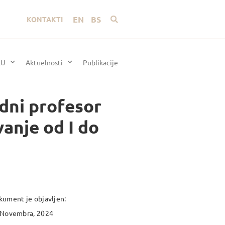
EN
BS
KONTAKTI
LU
Aktuelnosti
Publikacije
edni profesor
anje od I do
ument je objavljen:
 Novembra, 2024