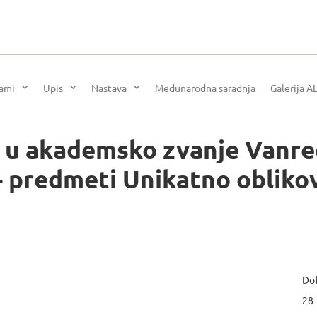
rami
Upis
Nastava
Međunarodna saradnja
Galerija A
or u akademsko zvanje Vanr
– predmeti Unikatno oblikov
Dok
28