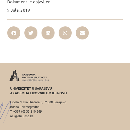
Dokument je objavljen:
9 Jula, 2019
UNIVERZITET U SARAJEVU
AKADEMIJA LIKOVNIH UMJETNOSTI
Obala Maka Dizdara 3, 71000 Sarajevo
Bosna i Hercegovina
T: +387 (0) 33 210 369
alu@alu.unsa.ba