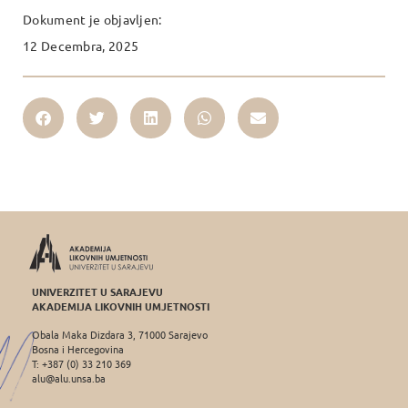
Dokument je objavljen:
12 Decembra, 2025
UNIVERZITET U SARAJEVU
AKADEMIJA LIKOVNIH UMJETNOSTI
Obala Maka Dizdara 3, 71000 Sarajevo
Bosna i Hercegovina
T: +387 (0) 33 210 369
alu@alu.unsa.ba