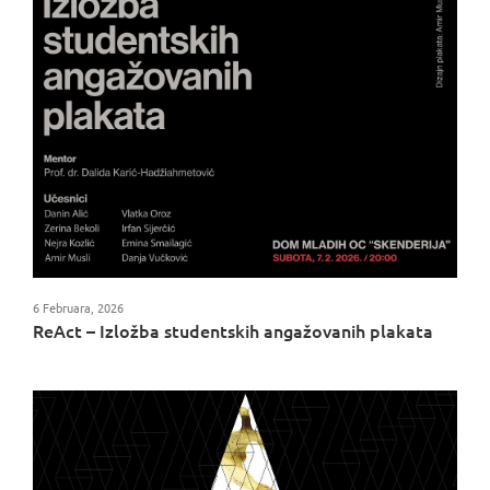
6 Februara, 2026
ReAct – Izložba studentskih angažovanih plakata