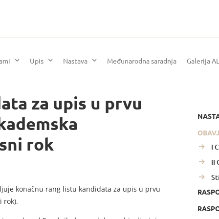
rami
Upis
Nastava
Međunarodna saradnja
Galerija A
ata za upis u prvu
NAST
 akademska
OBAV
sni rok
I 
II
St
juje konačnu rang listu kandidata za upis u prvu
RASP
 rok).
RASPO