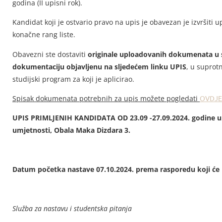
godina (II upisni rok).
Kandidat koji je ostvario pravo na upis je obavezan je izvršiti 
konačne rang liste.
Obavezni ste dostaviti
originale uploadovanih dokumenata u 
dokumentaciju objavljenu na sljedećem linku UPIS
, u suprot
studijski program za koji je aplicirao.
Spisak dokumenata potrebnih za upis možete pogledati
OVDJE
UPIS PRIMLJENIH KANDIDATA OD 23.09 -27.09.2024. godine u p
umjetnosti, Obala Maka Dizdara 3.
Datum početka nastave 07.10.2024. prema rasporedu koji će 
Služba za nastavu i studentska pitanja