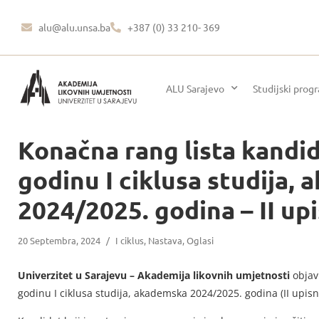
alu@alu.unsa.ba
+387 (0) 33 210- 369
ALU Sarajevo
Studijski prog
Konačna rang lista kandid
godinu I ciklusa studija,
2024/2025. godina – II upi
20 Septembra, 2024
/
I ciklus
,
Nastava
,
Oglasi
Univerzitet u Sarajevu – Akademija likovnih umjetnosti
objavl
godinu I ciklusa studija, akademska 2024/2025. godina (II upisni