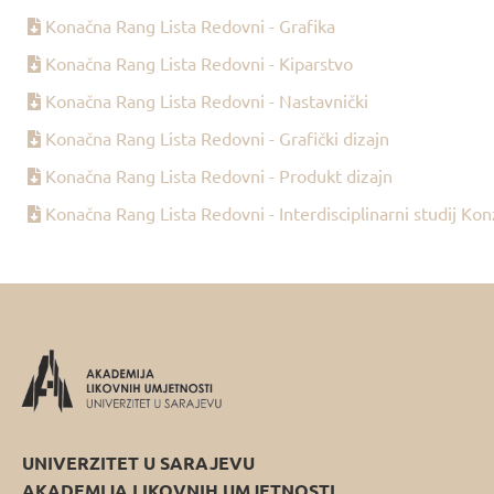
Konačna Rang Lista Redovni - Grafika
Konačna Rang Lista Redovni - Kiparstvo
Konačna Rang Lista Redovni - Nastavnički
Konačna Rang Lista Redovni - Grafički dizajn
Konačna Rang Lista Redovni - Produkt dizajn
Konačna Rang Lista Redovni - Interdisciplinarni studij Konz
UNIVERZITET U SARAJEVU
AKADEMIJA LIKOVNIH UMJETNOSTI