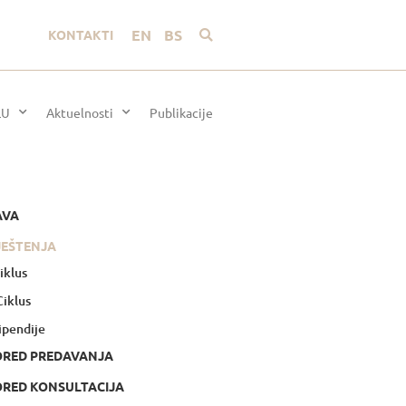
EN
BS
KONTAKTI
LU
Aktuelnosti
Publikacije
AVA
JEŠTENJA
Ciklus
 Ciklus
ipendije
ORED PREDAVANJA
RED KONSULTACIJA