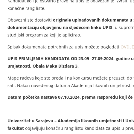
Kandidat koji je ostvario pravo na upis je obavezan je izvršiti 
konačne rang liste.
Obavezni ste dostaviti
originale uploadovanih dokumenata u 
dokumentaciju objavljenu na sljedećem linku UPIS
, u suprot
studijski program za koji je aplicirao.
Spisak dokumenata potrebnih za upis možete pogledati
OVDJE
UPIS PRIMLJENIH KANDIDATA OD 23.09 -27.09.2024. godine u p
umjetnosti, Obala Maka Dizdara 3.
Mape radova koje ste predali na konkursu možete preuzeti do 
sati. Nakon navedenog datuma Akademija likovnih umjetnosti 
Datum početka nastave 07.10.2024. prema rasporedu koji će 
Univerzitet u Sarajevu – Akademija likovnih umjetnosti i Uni
fakultet
objavljuju konačnu rang listu kandidata za upis u prv