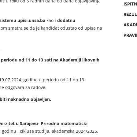
upis u roku od 5 radnih dana od dana objavljavinja
ISPIT
REZUL
sistemu upisi.unsa.ba
kao i
dodatnu
AKAD
nom smatra se da je kandidat odustao od upisa na
PRAVI
eriodu od 11 do 13 sati na Akademiji likovnih
19.07.2024. godine u periodu od 11 do 13
ne odgovara za radove.
biti naknadno objavljen.
verzitet u Sarajevu- Prirodno matematički
u godinu I ciklusa studija, akademska 2024/2025.