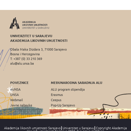
UNIVERZITET U SARAJEVU
AKADEMIJA LIKOVNIH UMJETNOSTI
Obala Maka Dizdara 3, 71000 Sarajevo
Bosna i Hercegovina
T: +387 (0) 33 210 369
alu@alu.unsa.ba
POVEZNICE
MEĐUNARODNA SARADNJA ALU
eUNSA
ALU program stipendija
UNSA
Erasmus
Webmail
Ceepus
Javne nabavke
Pop-Up Sarajevo
Akademija likovnih umjetnosti Sarajevo┃Univerzitet u Sarajevu┃Copryright Akademija
likovnih umjetnosti Sarajevo 2022, Sva prava zadržana