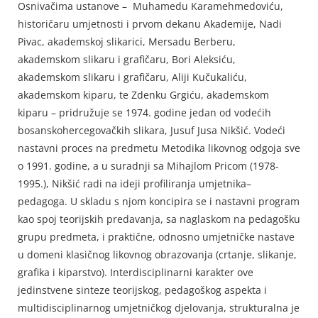
Osnivačima ustanove – Muhamedu Karamehmedoviću,
historičaru umjetnosti i prvom dekanu Akademije, Nadi
Pivac, akademskoj slikarici, Mersadu Berberu,
akademskom slikaru i grafičaru, Bori Aleksiću,
akademskom slikaru i grafičaru, Aliji Kučukaliću,
akademskom kiparu, te Zdenku Grgiću, akademskom
kiparu – pridružuje se 1974. godine jedan od vodećih
bosanskohercegovačkih slikara, Jusuf Jusa Nikšić. Vodeći
nastavni proces na predmetu Metodika likovnog odgoja sve
o 1991. godine, a u suradnji sa Mihajlom Pricom (1978-
1995.), Nikšić radi na ideji profiliranja umjetnika–
pedagoga. U skladu s njom koncipira se i nastavni program
kao spoj teorijskih predavanja, sa naglaskom na pedagošku
grupu predmeta, i praktične, odnosno umjetničke nastave
u domeni klasičnog likovnog obrazovanja (crtanje, slikanje,
grafika i kiparstvo). Interdisciplinarni karakter ove
jedinstvene sinteze teorijskog, pedagoškog aspekta i
multidisciplinarnog umjetničkog djelovanja, strukturalna je