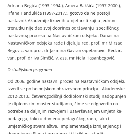
Adnana Begića (1993-1994.), Amera Bakšića (1997-2000.),
Irfana Handukića (1997-2017.), gotovo da ne postoji
nastavnik Akademije likovnih umjetnosti koji u jednom
trenutku nije dao svoj doprinos održavanju specifičnog
nastavnog procesa na Nastavničkom odsjeku. Danas na
Nastavničkom odsjeku rade i djeluju red. prof. mr Mirsad
Begović, van.prof. dr Jasmina Gavrankapetanović- Redžić,
van. prof. dr Iva Simčić, v. ass. mr Nela Hasanbegović.
O studijskom programu
Od 2006. godine nastavni proces na Nastavničkom odsjeku
izvodi se po bolonjskom obrazovnom principu. Akademske
2012-2013., četverogodišnji dodiplomski studij nadopunjen
je diplomskim master studijama, čime se odgovorilo na
potrebe za daljnjim razvojem i usavršavanjem umjetnika-
pedagoga, kako u domenu pedagoškog rada, tako i
umjetničkog stvaralaštva. Implementacija izmijenjenog i
dopunjenog Plana i programa I i II ciklusa studija