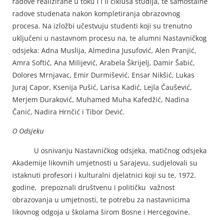
radove realizirane u toku I i II ciklusa studija, te samostalne
radove studenata nakon kompletiranja obrazovnog
procesa. Na izložbi učestvuju studenti koji su trenutno
uključeni u nastavnom procesu na, te alumni Nastavničkog
odsjeka: Adna Muslija, Almedina Jusufović, Alen Pranjić,
Amra Softić, Ana Milijević, Arabela Škrijelj, Damir Šabić,
Dolores Mrnjavac, Emir Durmišević, Ensar Nikšić, Lukas
Juraj Capor, Ksenija Pušić, Larisa Kadić, Lejla Čaušević,
Merjem Duraković, Muhamed Muha Kafedžić, Nadina
Čanić, Nadira Hrnčić i Tibor Dević.
O Odsjeku
U osnivanju Nastavničkog odsjeka, matičnog odsjeka
Akademije likovnih umjetnosti u Sarajevu, sudjelovali su
istaknuti profesori i kulturalni djelatnici koji su te, 1972.
godine, prepoznali društvenu i političku važnost
obrazovanja u umjetnosti, te potrebu za nastavnicima
likovnog odgoja u školama širom Bosne i Hercegovine.