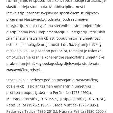
razmišljanje, te sposobnosti konceptualizacije i artikulacije
vlastitih ideja studenata. Multidisciplinarnost i
interdisciplinarnost svojstvena specifičnom studijskom
programu Nastavničkog odsjeka, podrazumijeva
integraciju znanja i vještina stečenih u svim umjetničkim
disciplinama kao i implementaciju i integraciju teorijskih
znanja iz znanstvenih oblasti poput historije umjetnosti,
estetike, psihologije umjetnosti i dr. Razvoj umjetničkog
mišljenja, koji se posebno potencira, temeljni je uslov za
omogućavanje kasnije koherentne samostalne umjetničke
prakse i umjetničkog-pedagoškog djelovanja studenata
Nastavničkog odsjeka.
Stoga, iako je pedeset godina postojanja Nastavničkog
odsjeka obilježio angažman eminentnih umjetnika i
profesora poput Ljubomira Perčinlića (1975-1992.),
Milorada Čorovića (1975-1993.), Josipa Alebića (1975-2014.),
Ratka Lalića (1975-c.1984.), Esada Muftića (1979-1995.),
Radoslava Tadića (1980-2013.), Nusreta Pašića (1980-2000.),