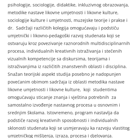
psihologije, sociologije, didaktike, inkluzivnog obrazovanja,
metodike nastave likovne umjetnosti i likovne kulture,
sociologije kulture i umjetnosti, muzejske teorije i prakse i
dr. Sadržaji različitih kolegija omogućavaju i podstiču
umjetnički i likovno-pedagoški razvoj studenata koji se
ostvaruju kroz povezivanje raznorodnih multidisciplinarnih
procesa, individualnih kreativnih istraživanja i stečenih
vizualnih kompetencije sa diskursima, teorijama i
istraživanjima iz različitih znanstvenih oblasti i disciplina.
Snažan teorijski aspekt studija posebno je nadopunjen
povećanim obimom sadržaja iz oblasti metodika nastave
likovne umjetnosti i likovne kulture, koji studentima
omogućavaju sticanje znanja i vještina potrebnih za
samostalno izvođenje nastavnog procesa u osnovnim i
srednjim školama. Istovremeno, program nastavlja da
podstiče razvoj kreativnih sposobnosti i individualnih
sklonosti studenata koji se usmjeravaju ka razvoju vlastitog
umjetničkog mišljenja, izraza, procesa i djelovanja.