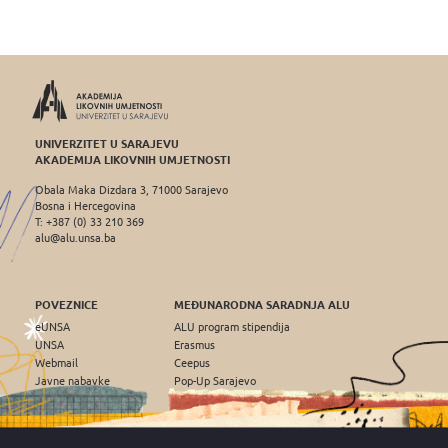
UNIVERZITET U SARAJEVU
AKADEMIJA LIKOVNIH UMJETNOSTI
Obala Maka Dizdara 3, 71000 Sarajevo
Bosna i Hercegovina
T: +387 (0) 33 210 369
alu@alu.unsa.ba
POVEZNICE
MEĐUNARODNA SARADNJA ALU
eUNSA
ALU program stipendija
UNSA
Erasmus
Webmail
Ceepus
Javne nabavke
Pop-Up Sarajevo