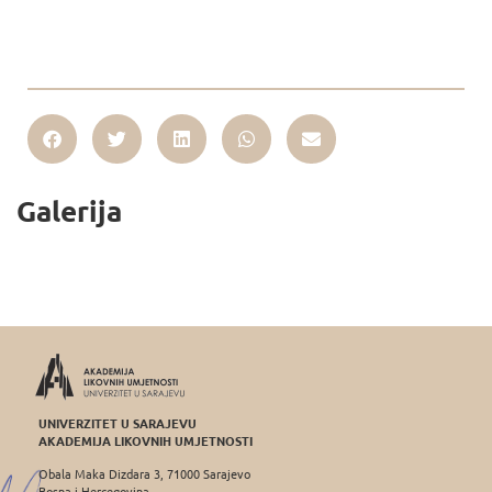
Galerija
UNIVERZITET U SARAJEVU
AKADEMIJA LIKOVNIH UMJETNOSTI
Obala Maka Dizdara 3, 71000 Sarajevo
Bosna i Hercegovina