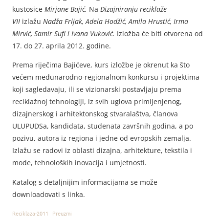
kustosice
Mirjane Bajić.
Na
Dizajniranju reciklaže
VII
izlažu
Nadža Frljak, Adela Hodžić, Amila Hrustić, Irma
Mirvić, Samir Sufi i Ivana Vuković.
Izložba će biti otvorena od
17. do 27. aprila 2012. godine.
Prema riječima Bajićeve, kurs izložbe je okrenut ka što
većem međunarodno-regionalnom konkursu i projektima
koji sagledavaju, ili se vizionarski postavljaju prema
reciklažnoj tehnologiji, iz svih uglova primijenjenog,
dizajnerskog i arhitektonskog stvaralaštva, članova
ULUPUDSa, kandidata, studenata završnih godina, a po
pozivu, autora iz regiona i jedne od evropskih zemalja.
Izlažu se radovi iz oblasti dizajna, arhitekture, tekstila i
mode, tehnoloških inovacija i umjetnosti.
Katalog s detaljnijim informacijama se može
downloadovati s linka.
Reciklaza-2011
Preuzmi