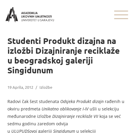
Studenti Produkt dizajna na
izložbi Dizajniranje reciklaže
u beogradskoj galeriji
Singidunum
19 Aprila, 2012
/
Izložbe
Radovi čak šest studenata
Odsjeka Produkt dizajn
rađenih u
okviru predmeta
Unikatno oblikovanje I-IV
ušli u selekciju
međunarodne izložbe
Dizajniranje reciklaže VII
koja se već
sedmu godinu zaredom odvija
u
ULUPUDSovoj
galeriji
Singidunum
u selekciji