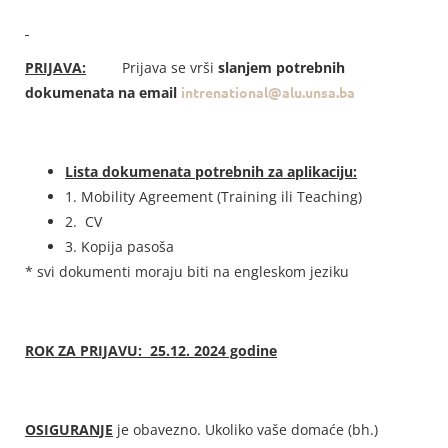
PRIJAVA:
Prijava se vrši
slanjem potrebnih
dokumenata na email
intrenational@alu.unsa.ba
Lista dokumenata potrebnih za aplikaciju:
1. Mobility Agreement (Training ili Teaching)
2. CV
3. Kopija pasoša
* svi dokumenti moraju biti na engleskom jeziku
ROK ZA PRIJAVU:
25.12. 2024 godine
OSIGURANJE
je obavezno. Ukoliko vaše domaće (bh.)