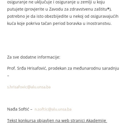
osiguranje ne uključuje i osiguranje u zemlji u koju
putujete (provjerite u Zavodu za zdravstvenu zaštitu
*
),
potrebno je da isto obezbijedite u nekoj od osiguravajućih
kuća koje pokriva tačan period boravka u inostranstvu.
Za sve dodatne informacije:
Prof. Srđa Hrisafović, prodekan za međunarodnu saradnju
–
s.hrisafovic@alu.unsa.ba
Nađa Softić –
n.softic@alu.unsa.ba
Tekst konkursa objavljen na web stranici Akademije