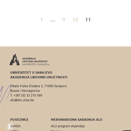
1
…
9
10
11
UNIVERZITET U SARAJEVU
AKADEMIJA LIKOVNIH UMJETNOSTI
Obala Maka Dizdara 3, 71000 Sarajevo
Bosna i Hercegovina
T: +387 (0) 33 210 369
alu@alu.unsa.ba
POVEZNICE
MEĐUNARODNA SARADNJA ALU
eUNSA
ALU program stipendija