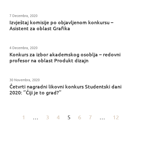
7 Decembra, 2020
Izvještaj komisije po objavljenom konkursu –
Asistent za oblast Grafika
4 Decembra, 2020
Konkurs za izbor akademskog osoblja – redovni
profesor na oblast Produkt dizajn
30 Novembra, 2020
Četvrti nagradni likovni konkurs Studentski dani
2020: ‘’Čiji je to grad?’’
1
…
3
4
5
6
7
…
12