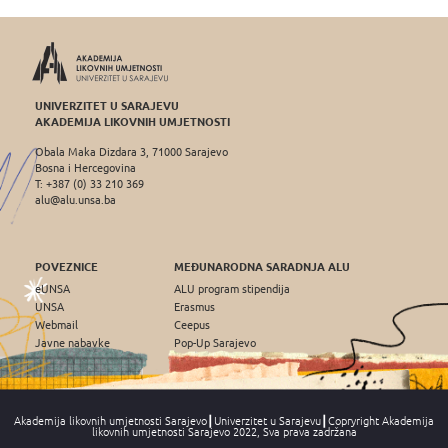
UNIVERZITET U SARAJEVU
AKADEMIJA LIKOVNIH UMJETNOSTI
Obala Maka Dizdara 3, 71000 Sarajevo
Bosna i Hercegovina
T: +387 (0) 33 210 369
alu@alu.unsa.ba
POVEZNICE
MEĐUNARODNA SARADNJA ALU
eUNSA
ALU program stipendija
UNSA
Erasmus
Webmail
Ceepus
Javne nabavke
Pop-Up Sarajevo
Akademija likovnih umjetnosti Sarajevo┃Univerzitet u Sarajevu┃Copryright Akademija
likovnih umjetnosti Sarajevo 2022, Sva prava zadržana