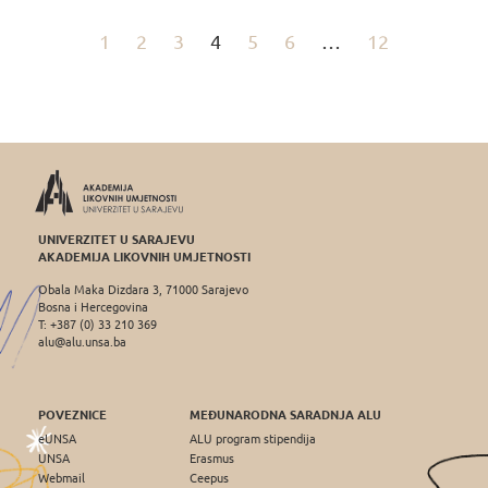
1
2
3
4
5
6
…
12
UNIVERZITET U SARAJEVU
AKADEMIJA LIKOVNIH UMJETNOSTI
Obala Maka Dizdara 3, 71000 Sarajevo
Bosna i Hercegovina
T: +387 (0) 33 210 369
alu@alu.unsa.ba
POVEZNICE
MEĐUNARODNA SARADNJA ALU
eUNSA
ALU program stipendija
UNSA
Erasmus
Webmail
Ceepus