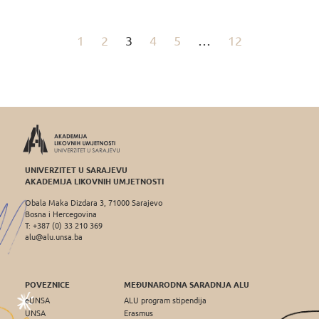
1
2
3
4
5
…
12
UNIVERZITET U SARAJEVU
AKADEMIJA LIKOVNIH UMJETNOSTI
Obala Maka Dizdara 3, 71000 Sarajevo
Bosna i Hercegovina
T: +387 (0) 33 210 369
alu@alu.unsa.ba
POVEZNICE
MEĐUNARODNA SARADNJA ALU
eUNSA
ALU program stipendija
UNSA
Erasmus